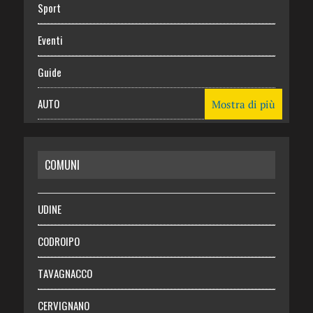
Sport
Eventi
Guide
AUTO
Mostra di più
CASA
COMUNI
RISPARMIO
SALUTE
UDINE
Necrologie
CODROIPO
Chi siamo
TAVAGNACCO
Abbonati
CERVIGNANO