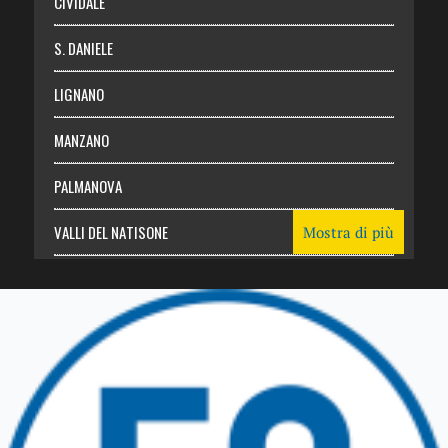
CIVIDALE
S. DANIELE
LIGNANO
MANZANO
PALMANOVA
VALLI DEL NATISONE
Mostra di più
Friuli Venezia Giulia
TRICESIMO
TARCENTO
GEMONA DEL FRIULI