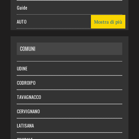
Guide
AUTO
Mostra di più
CASA
COMUNI
RISPARMIO
SALUTE
UDINE
Necrologie
CODROIPO
Chi siamo
TAVAGNACCO
Abbonati
CERVIGNANO
Login
LATISANA