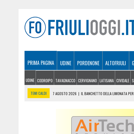
PRIMA PAGINA
UDINE
PORDENONE
ALTOFRIULI
UDINE
CODROIPO
TAVAGNACCO
CERVIGNANO
LATISANA
CIVIDALE
S
TEMI CALDI
7 AGOSTO 2026
|
IL BANCHETTO DELLA LIMONATA PER 
7 AGOSTO 2026
|
EMERGENZA INCENDI IN FRIULI: CINQUE ROGHI ANCO
7 AGOSTO 2026
|
“MÖČIZÄ ANU IT”: A OSEACCO TORNA LA FESTA DEL
7 AGOSTO 2026
|
UN TAP, 10 BIGLIETTI: SUI BUS DI UDINE ARRIVA 