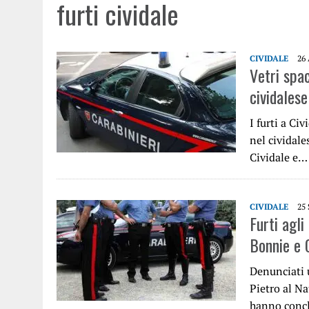
furti cividale
CIVIDALE
26
Vetri spac
cividalese
I furti a Ci
nel cividale
Cividale e…
CIVIDALE
25
Furti agli
Bonnie e 
Denunciati 
Pietro al Na
hanno conc