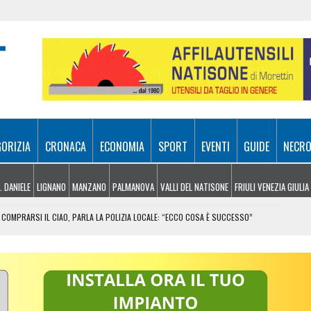
GORIZIA
CRONACA
ECONOMIA
SPORT
EVENTI
GUIDE
NECRO
. DANIELE
LIGNANO
MANZANO
PALMANOVA
VALLI DEL NATISONE
FRIULI VENEZIA GIULIA
COMPRARSI IL CIAO, PARLA LA POLIZIA LOCALE: “ECCO COSA È SUCCESSO”
RA ATTIVI, ELICOTTERI IN AZIONE SUI MONTI
 FRICO RESIANO TRA SAPORE, TRADIZIONE E MEMORIA
IL CONTACTLESS PER VIAGGIARE IN GRUPPO