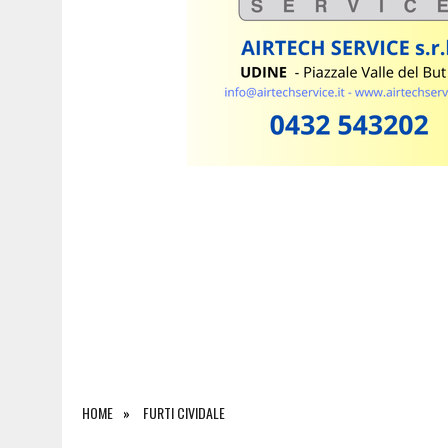
7 AGOSTO 2026
|
ESTATE E CANI, SCATTANO I CONTROLLI IN FVG: N
HOME
FURTI CIVIDALE