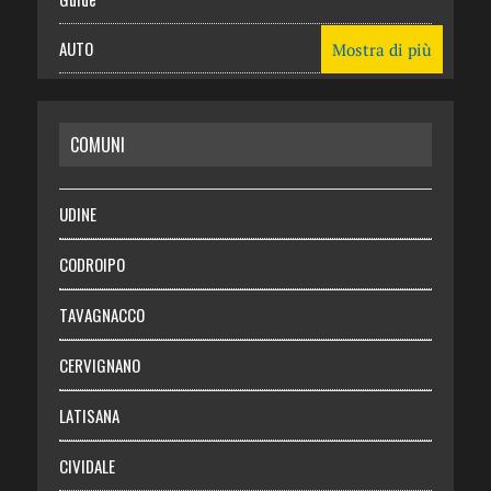
AUTO
Mostra di più
CASA
COMUNI
RISPARMIO
SALUTE
UDINE
Necrologie
CODROIPO
Chi siamo
TAVAGNACCO
Abbonati
CERVIGNANO
Login
LATISANA
CIVIDALE