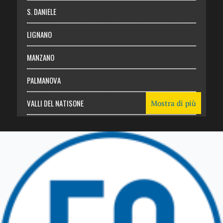
S. DANIELE
LIGNANO
MANZANO
PALMANOVA
VALLI DEL NATISONE
Mostra di più
Friuli Venezia Giulia
TRICESIMO
TARCENTO
GEMONA DEL FRIULI
TOLMEZZO