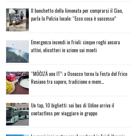
Il banchetto della limonata per comprarsi il Ciao,
parla la Polizia locale: “Ecco cosa è successo”
Emergenza incendi in Friuli: cinque roghi ancora
attivi, elicotteri in azione sui monti
“MÖČIZÄ anu IT”: a Oseacco torna la Festa del Frico
Resiano tra sapore, tradizione e mem…
Un tap, 10 biglietti: sui bus di Udine arriva il
contactless per viaggiare in gruppo