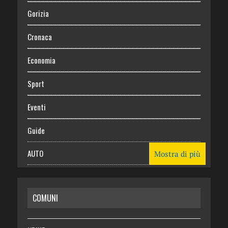
Gorizia
Cronaca
Economia
Sport
Eventi
Guide
AUTO
Mostra di più
CASA
COMUNI
RISPARMIO
SALUTE