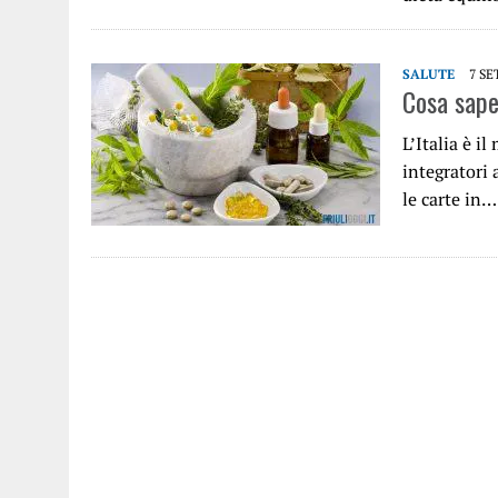
SALUTE
7 SE
Cosa sape
L’Italia è i
integratori 
le carte in…