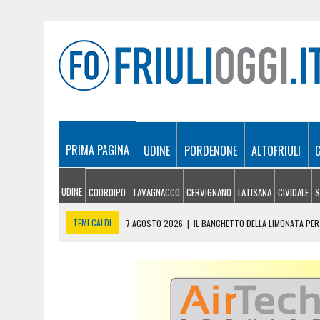
PRIMA PAGINA
UDINE
PORDENONE
ALTOFRIULI
UDINE
CODROIPO
TAVAGNACCO
CERVIGNANO
LATISANA
CIVIDALE
S
TEMI CALDI
7 AGOSTO 2026
|
IL BANCHETTO DELLA LIMONATA PER 
7 AGOSTO 2026
|
EMERGENZA INCENDI IN FRIULI: CINQUE ROGHI ANCO
7 AGOSTO 2026
|
“MÖČIZÄ ANU IT”: A OSEACCO TORNA LA FESTA DEL
7 AGOSTO 2026
|
UN TAP, 10 BIGLIETTI: SUI BUS DI UDINE ARRIVA 