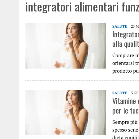
integratori alimentari fun
SALUTE
25 M
Integrato
alla quali
Comprare in
orientarsi t
prodotto pu
SALUTE
3 GI
Vitamine e
per le tu
Sempre più p
spesso senz
dieta equil