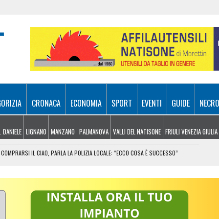
GORIZIA
CRONACA
ECONOMIA
SPORT
EVENTI
GUIDE
NECRO
. DANIELE
LIGNANO
MANZANO
PALMANOVA
VALLI DEL NATISONE
FRIULI VENEZIA GIULIA
COMPRARSI IL CIAO, PARLA LA POLIZIA LOCALE: “ECCO COSA È SUCCESSO”
RA ATTIVI, ELICOTTERI IN AZIONE SUI MONTI
 FRICO RESIANO TRA SAPORE, TRADIZIONE E MEMORIA
IL CONTACTLESS PER VIAGGIARE IN GRUPPO