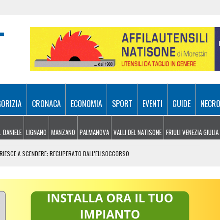
GORIZIA
CRONACA
ECONOMIA
SPORT
EVENTI
GUIDE
NECRO
. DANIELE
LIGNANO
MANZANO
PALMANOVA
VALLI DEL NATISONE
FRIULI VENEZIA GIULIA
N RIESCE A SCENDERE: RECUPERATO DALL’ELISOCCORSO
VENERDÌ 7 AGOSTO
SA A 10 METRI DA TERRA
E, ARRIVANO I TEMPORALI MA NON BASTA