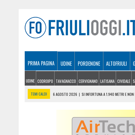
PRIMA PAGINA
UDINE
PORDENONE
ALTOFRIULI
UDINE
CODROIPO
TAVAGNACCO
CERVIGNANO
LATISANA
CIVIDALE
S
TEMI CALDI
6 AGOSTO 2026
|
SI INFORTUNA A 1.940 METRI E NO
6 AGOSTO 2026
|
LE PREVISIONI METEO IN FRIULI VENEZIA GIULIA DI 
6 AGOSTO 2026
|
PRECIPITA COL PARAPENDIO: 25ENNE RESTA SOSPE
6 AGOSTO 2026
|
CALDO RECORD IN FRIULI: 41 GRADI NEL CIVIDALES