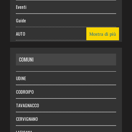
Eventi
Guide
AUTO
Mostra di più
CASA
COMUNI
RISPARMIO
SALUTE
UDINE
Necrologie
CODROIPO
Chi siamo
TAVAGNACCO
Abbonati
CERVIGNANO
Login