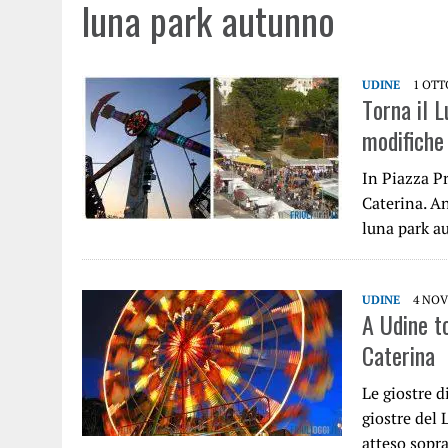
luna park autunno
UDINE
1 OTT
Torna il L
modifiche 
In Piazza P
Caterina. A
luna park a
UDINE
4 NOV
A Udine to
Caterina
Le giostre d
giostre del
atteso sopr