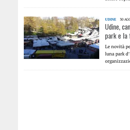
UDINE
30 AG
Udine, cam
park e la 
Le novità pe
luna park d’
organizzaz