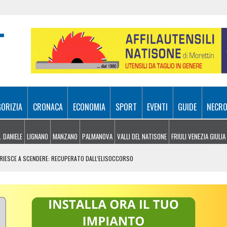
GORIZIA
CRONACA
ECONOMIA
SPORT
EVENTI
GUIDE
NECRO
. DANIELE
LIGNANO
MANZANO
PALMANOVA
VALLI DEL NATISONE
FRIULI VENEZIA GIULIA
N RIESCE A SCENDERE: RECUPERATO DALL’ELISOCCORSO
VENERDÌ 7 AGOSTO
SA A 10 METRI DA TERRA
E, ARRIVANO I TEMPORALI MA NON BASTA