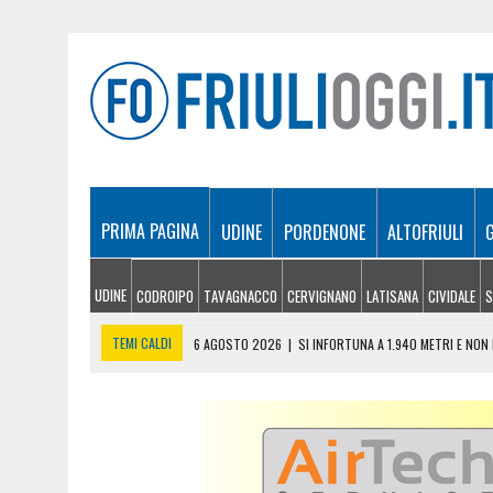
PRIMA PAGINA
UDINE
PORDENONE
ALTOFRIULI
UDINE
CODROIPO
TAVAGNACCO
CERVIGNANO
LATISANA
CIVIDALE
S
TEMI CALDI
6 AGOSTO 2026
|
SI INFORTUNA A 1.940 METRI E NO
6 AGOSTO 2026
|
LE PREVISIONI METEO IN FRIULI VENEZIA GIULIA DI 
6 AGOSTO 2026
|
PRECIPITA COL PARAPENDIO: 25ENNE RESTA SOSPE
6 AGOSTO 2026
|
CALDO RECORD IN FRIULI: 41 GRADI NEL CIVIDALES