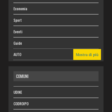
Economia
Sport
Eventi
Guide
AUTO
Mostra di più
CASA
COMUNI
RISPARMIO
SALUTE
UDINE
Necrologie
CODROIPO
Chi siamo