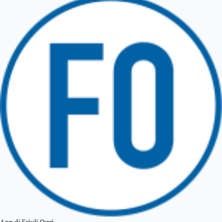
TRICESIMO
TARCENTO
GEMONA DEL FRIULI
TOLMEZZO
TARVISIO
App di Friuli Oggi