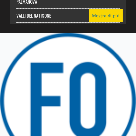
PALMANOVA
VALLI DEL NATISONE
Mostra di più
Friuli Venezia Giulia
TRICESIMO
TARCENTO
GEMONA DEL FRIULI
TOLMEZZO
TARVISIO