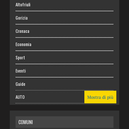
Altofriuli
Gorizia
Cronaca
Economia
Sport
Eventi
Guide
AUTO
Mostra di più
CASA
COMUNI
RISPARMIO