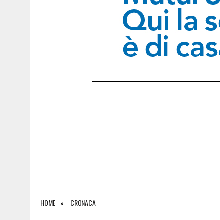
9 AGOSTO 2026
|
L’UDINESE BEFFA IL BARCELLONA NEL FINALE E VINC
HOME
CRONACA