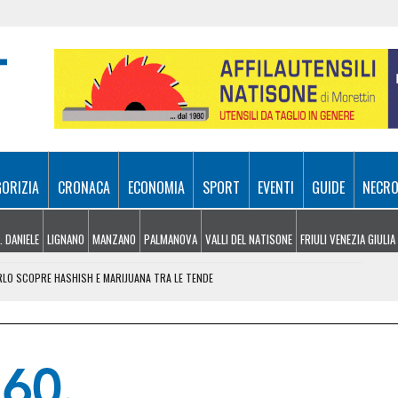
GORIZIA
CRONACA
ECONOMIA
SPORT
EVENTI
GUIDE
NECRO
. DANIELE
LIGNANO
MANZANO
PALMANOVA
VALLI DEL NATISONE
FRIULI VENEZIA GIULIA
ARLO SCOPRE HASHISH E MARIJUANA TRA LE TENDE
 DA ROMA 213,8 MILIONI PER TRIESTE, UDINE E SISSA
ER SPEGNERE I ROGHI IN FVG, LA SITUAZIONE
L TRIANGOLARE TRA UDINESE, BARCELLONA E NOTTINGHAM FOREST