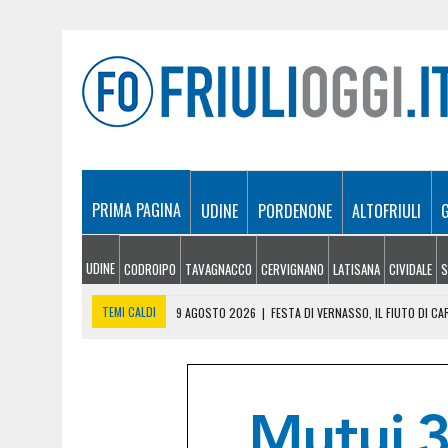
PRIMA PAGINA
UDINE
PORDENONE
ALTOFRIULI
UDINE
CODROIPO
TAVAGNACCO
CERVIGNANO
LATISANA
CIVIDALE
S
TEMI CALDI
9 AGOSTO 2026
|
FESTA DI VERNASSO, IL FIUTO DI C
9 AGOSTO 2026
|
FONDI ALLE UNIVERSITÀ DEL FRIULI VENEZIA GIULIA:
9 AGOSTO 2026
|
IL VENTO RAVVIVA GLI INCENDI: NOTTE DI LAVORO P
8 AGOSTO 2026
|
FRIULI VENEZIA GIULIA CUP, STADIO PIENO PER I