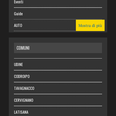
Eventi
Guide
AUTO
Mostra di più
CASA
COMUNI
RISPARMIO
SALUTE
UDINE
Necrologie
CODROIPO
Chi siamo
TAVAGNACCO
Abbonati
CERVIGNANO
Login
LATISANA