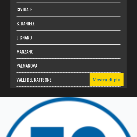
CIVIDALE
S. DANIELE
LIGNANO
MANZANO
PALMANOVA
VALLI DEL NATISONE
Mostra di più
Friuli Venezia Giulia
TRICESIMO
TARCENTO
GEMONA DEL FRIULI