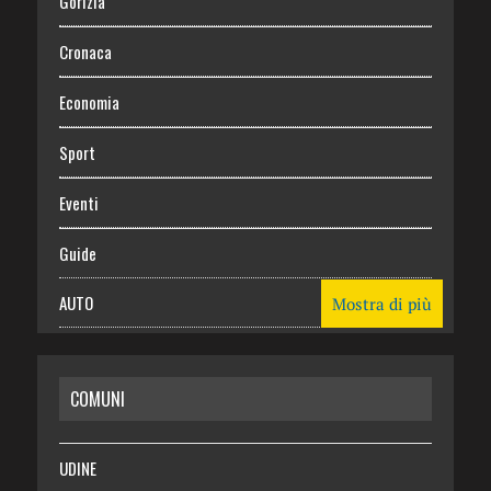
Gorizia
Cronaca
Economia
Sport
Eventi
Guide
AUTO
Mostra di più
CASA
COMUNI
RISPARMIO
SALUTE
UDINE