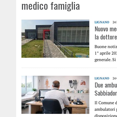
medico famiglia
LIGNANO
24
Nuovo medi
la dottor
Buone notiz
1° aprile 2
generale. Si
LIGNANO
24
Due ambul
Sabbiado
Il Comune d
ambulatori p
disposizio