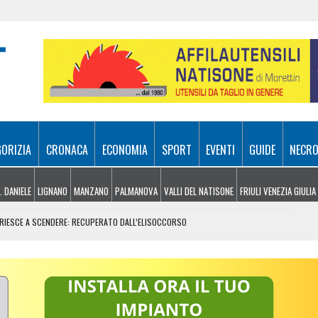
GORIZIA
CRONACA
ECONOMIA
SPORT
EVENTI
GUIDE
NECRO
. DANIELE
LIGNANO
MANZANO
PALMANOVA
VALLI DEL NATISONE
FRIULI VENEZIA GIULIA
N RIESCE A SCENDERE: RECUPERATO DALL’ELISOCCORSO
VENERDÌ 7 AGOSTO
SA A 10 METRI DA TERRA
E, ARRIVANO I TEMPORALI MA NON BASTA