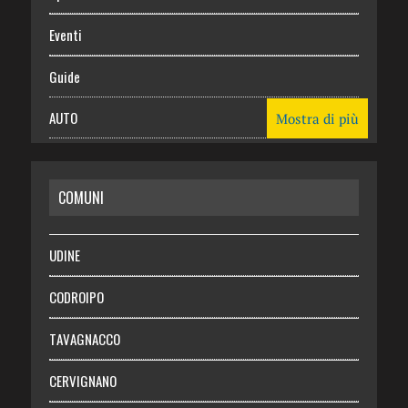
Eventi
Guide
AUTO
Mostra di più
CASA
COMUNI
RISPARMIO
SALUTE
UDINE
Necrologie
CODROIPO
Chi siamo
TAVAGNACCO
Abbonati
CERVIGNANO
Login