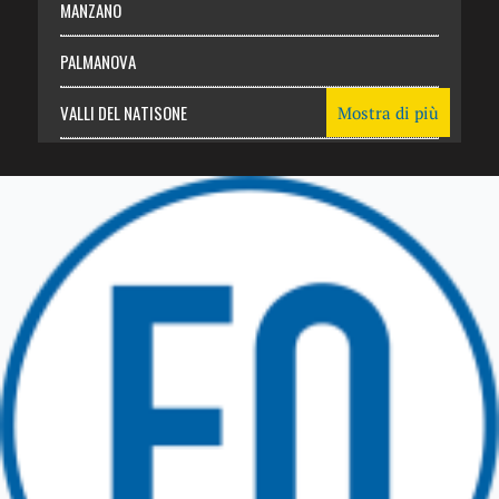
MANZANO
PALMANOVA
VALLI DEL NATISONE
Mostra di più
Friuli Venezia Giulia
TRICESIMO
TARCENTO
GEMONA DEL FRIULI
TOLMEZZO
TARVISIO