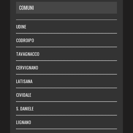
COMUNI
RISPARMIO
SALUTE
UDINE
Necrologie
CODROIPO
Chi siamo
TAVAGNACCO
Abbonati
CERVIGNANO
Login
LATISANA
CIVIDALE
S. DANIELE
LIGNANO