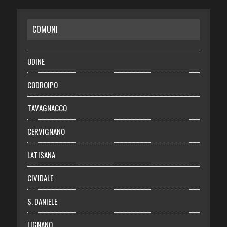
CASA
COMUNI
RISPARMIO
SALUTE
UDINE
Necrologie
CODROIPO
Chi siamo
TAVAGNACCO
Abbonati
CERVIGNANO
Login
LATISANA
CIVIDALE
S. DANIELE
LIGNANO