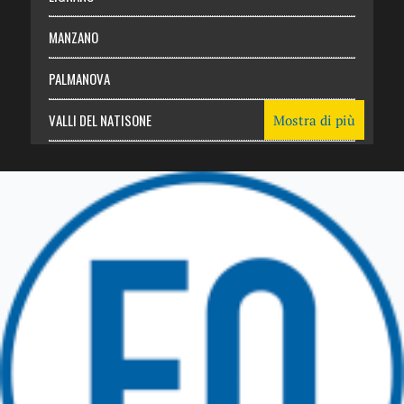
MANZANO
PALMANOVA
VALLI DEL NATISONE
Mostra di più
Friuli Venezia Giulia
TRICESIMO
TARCENTO
GEMONA DEL FRIULI
TOLMEZZO
TARVISIO