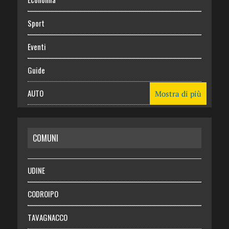
Sport
Eventi
Guide
AUTO
Mostra di più
CASA
COMUNI
RISPARMIO
SALUTE
UDINE
Necrologie
CODROIPO
Chi siamo
TAVAGNACCO