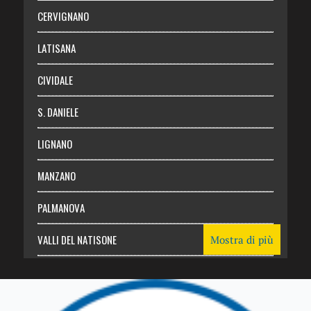
Abbonati
CERVIGNANO
Login
LATISANA
CIVIDALE
S. DANIELE
LIGNANO
MANZANO
PALMANOVA
VALLI DEL NATISONE
Mostra di più
Friuli Venezia Giulia
TRICESIMO