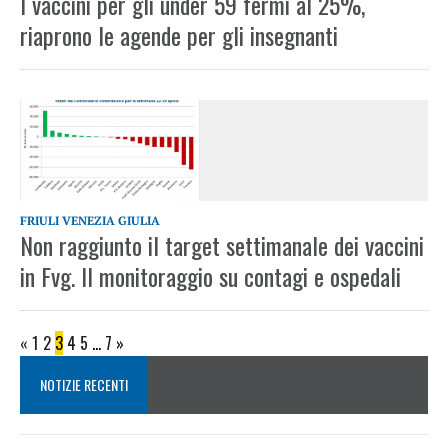
I vaccini per gli under 59 fermi al 25%,
riaprono le agende per gli insegnanti
FRIULI VENEZIA GIULIA
Non raggiunto il target settimanale dei vaccini
in Fvg. Il monitoraggio su contagi e ospedali
«
1
2
3
4
5
…
7
»
NOTIZIE RECENTI