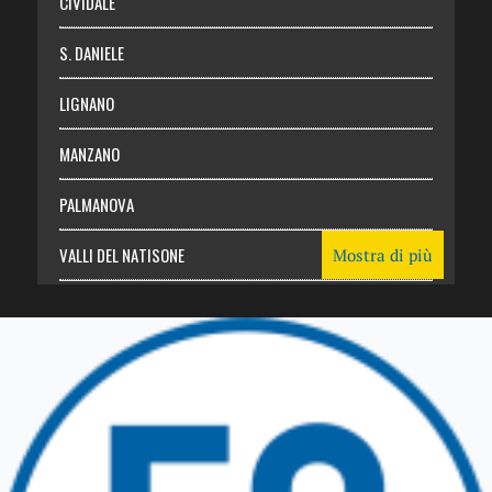
CIVIDALE
S. DANIELE
LIGNANO
MANZANO
PALMANOVA
VALLI DEL NATISONE
Mostra di più
Friuli Venezia Giulia
TRICESIMO
TARCENTO
GEMONA DEL FRIULI