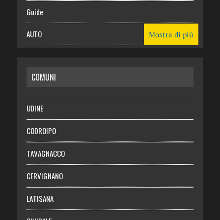
Guide
AUTO
Mostra di più
CASA
COMUNI
RISPARMIO
SALUTE
UDINE
Necrologie
CODROIPO
Chi siamo
TAVAGNACCO
Abbonati
CERVIGNANO
Login
LATISANA