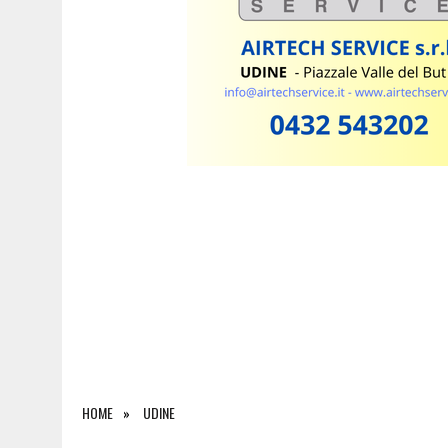
7 AGOSTO 2026
|
ESTATE E CANI, SCATTANO I CONTROLLI IN FVG: N
HOME
UDINE