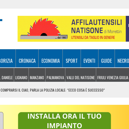
GORIZIA
CRONACA
ECONOMIA
SPORT
EVENTI
GUIDE
NECRO
. DANIELE
LIGNANO
MANZANO
PALMANOVA
VALLI DEL NATISONE
FRIULI VENEZIA GIULIA
COMPRARSI IL CIAO, PARLA LA POLIZIA LOCALE: “ECCO COSA È SUCCESSO”
RA ATTIVI, ELICOTTERI IN AZIONE SUI MONTI
 FRICO RESIANO TRA SAPORE, TRADIZIONE E MEMORIA
IL CONTACTLESS PER VIAGGIARE IN GRUPPO