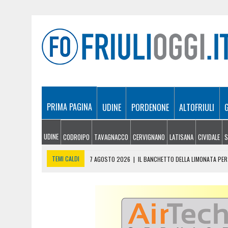
PRIMA PAGINA
UDINE
PORDENONE
ALTOFRIULI
UDINE
CODROIPO
TAVAGNACCO
CERVIGNANO
LATISANA
CIVIDALE
S
TEMI CALDI
7 AGOSTO 2026
|
IL BANCHETTO DELLA LIMONATA PER 
7 AGOSTO 2026
|
EMERGENZA INCENDI IN FRIULI: CINQUE ROGHI ANCO
7 AGOSTO 2026
|
“MÖČIZÄ ANU IT”: A OSEACCO TORNA LA FESTA DEL
7 AGOSTO 2026
|
UN TAP, 10 BIGLIETTI: SUI BUS DI UDINE ARRIVA 