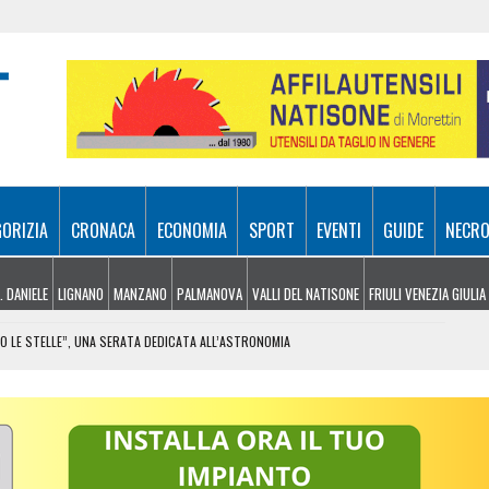
GORIZIA
CRONACA
ECONOMIA
SPORT
EVENTI
GUIDE
NECRO
. DANIELE
LIGNANO
MANZANO
PALMANOVA
VALLI DEL NATISONE
FRIULI VENEZIA GIULIA
TO LE STELLE”, UNA SERATA DEDICATA ALL’ASTRONOMIA
RO: SALGONO A 187 I POSTI DISPONIBILI
RITO D’INIZIATIVA VA COLTIVATO, NON SCORAGGIATO”
UE ARRESTI: DUE FERITI CON UN COLTELLO