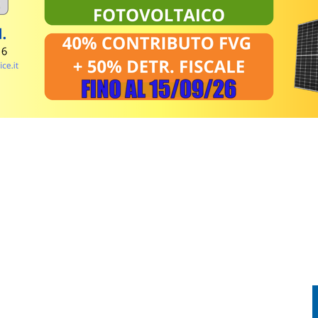
IA GIULIA, CROAZIA ED EVENTI SOTTO IL CIELO D’AGOSTO