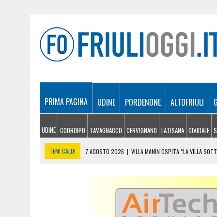
PRIMA PAGINA
UDINE
PORDENONE
ALTOFRIULI
UDINE
CODROIPO
TAVAGNACCO
CERVIGNANO
LATISANA
CIVIDALE
S
TEMI CALDI
7 AGOSTO 2026
|
VILLA MANIN OSPITA “LA VILLA SOT
7 AGOSTO 2026
|
MEDICINA A UDINE, 456 ISCRITTI AL SEMESTRE FILT
7 AGOSTO 2026
|
IL CIAO E I TRE RAGAZZI DELLA LIMONATA: “LO SPI
7 AGOSTO 2026
|
RISSA IN PIENO GIORNO IN BORGO STAZIONE, CINQ