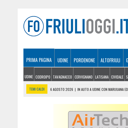
PRIMA PAGINA
UDINE
PORDENONE
ALTOFRIULI
UDINE
CODROIPO
TAVAGNACCO
CERVIGNANO
LATISANA
CIVIDALE
S
TEMI CALDI
6 AGOSTO 2026
|
IN AUTO A UDINE CON MARIJUANA ED
6 AGOSTO 2026
|
INCENDI: LA SITUAZIONE A CHIUSAFORTE, MALBOR
6 AGOSTO 2026
|
AFFLUENZA RECORD ALLA FIESTA DE LA MONT, MIGLIA
6 AGOSTO 2026
|
DONAZIONE DI SANGUE, LA SEZIONE UNIVERSITARIA 