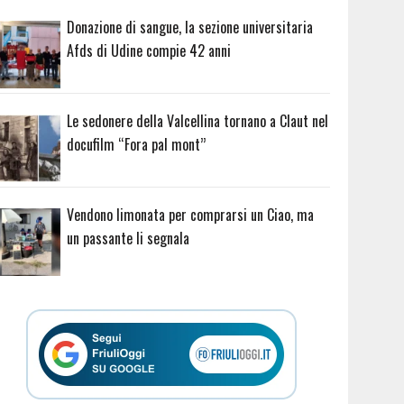
Donazione di sangue, la sezione universitaria
Afds di Udine compie 42 anni
Le sedonere della Valcellina tornano a Claut nel
docufilm “Fora pal mont”
Vendono limonata per comprarsi un Ciao, ma
un passante li segnala