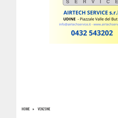
6 AGOSTO 2026
|
IO SONO FRIULI VENEZIA GIULIA SBARCA NELL’AREA
HOME
VENZONE