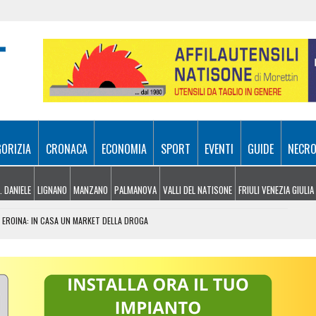
GORIZIA
CRONACA
ECONOMIA
SPORT
EVENTI
GUIDE
NECRO
. DANIELE
LIGNANO
MANZANO
PALMANOVA
VALLI DEL NATISONE
FRIULI VENEZIA GIULIA
 EROINA: IN CASA UN MARKET DELLA DROGA
GHETTO E PADRICIANO
IA DI PRESENZE NELLA VAL DE LA ROJA
AFDS DI UDINE COMPIE 42 ANNI