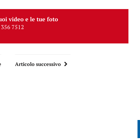
uoi video e le tue foto
 356 7512
e
Articolo successivo