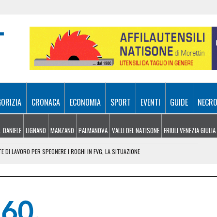
GORIZIA
CRONACA
ECONOMIA
SPORT
EVENTI
GUIDE
NECRO
. DANIELE
LIGNANO
MANZANO
PALMANOVA
VALLI DEL NATISONE
FRIULI VENEZIA GIULIA
TE DI LAVORO PER SPEGNERE I ROGHI IN FVG, LA SITUAZIONE
L TRIANGOLARE TRA UDINESE, BARCELLONA E NOTTINGHAM FOREST
 DOMENICA 9 AGOSTO
LAGGIO DELL’ARTE DEL CITTÀ FIERA