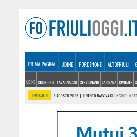
PRIMA PAGINA
UDINE
PORDENONE
ALTOFRIULI
UDINE
CODROIPO
TAVAGNACCO
CERVIGNANO
LATISANA
CIVIDALE
S
TEMI CALDI
9 AGOSTO 2026
|
IL VENTO RAVVIVA GLI INCENDI: NOT
8 AGOSTO 2026
|
FRIULI VENEZIA GIULIA CUP, STADIO PIENO PER I
8 AGOSTO 2026
|
LE PREVISIONI METEO IN FRIULI VENEZIA GIULIA DI
8 AGOSTO 2026
|
GLI ARTISTI DI MARTIGNACCO PROTAGONISTI AL VIL