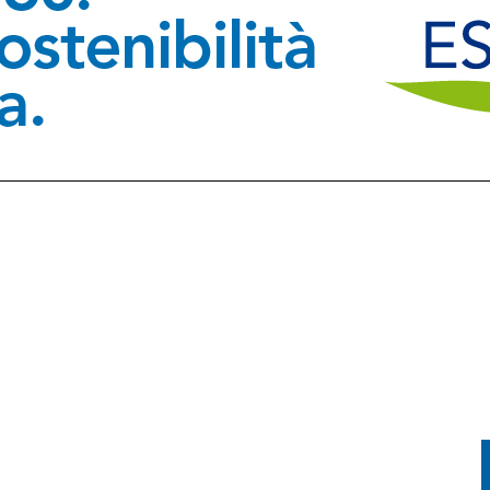
 DA ROMA 213,8 MILIONI PER TRIESTE, UDINE E SISSA