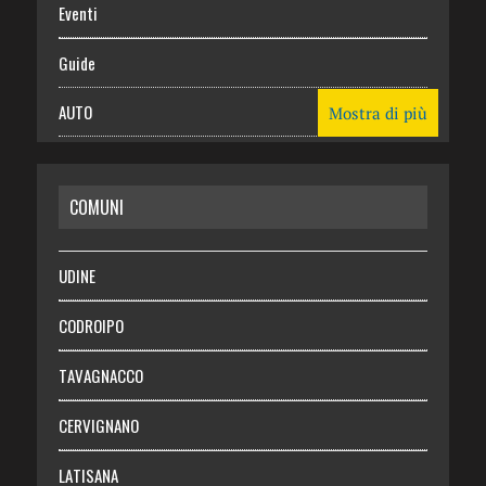
Eventi
Guide
AUTO
Mostra di più
CASA
COMUNI
RISPARMIO
SALUTE
UDINE
Necrologie
CODROIPO
Chi siamo
TAVAGNACCO
Abbonati
CERVIGNANO
Login
LATISANA