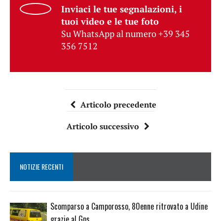
Inviaci le tue segnalazioni, i
tuoi video e le tue foto
Su WhatsApp al numero +39 345
356 7512
Articolo precedente
Articolo successivo
NOTIZIE RECENTI
Scomparso a Camporosso, 80enne ritrovato a Udine
grazie al Gps