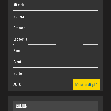
Altofriuli
Gorizia
Cronaca
Economia
Sport
Eventi
Guide
AUTO
Mostra di più
CASA
COMUNI
RISPARMIO