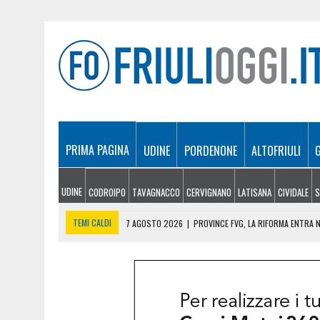
PRIMA PAGINA
UDINE
PORDENONE
ALTOFRIULI
UDINE
CODROIPO
TAVAGNACCO
CERVIGNANO
LATISANA
CIVIDALE
S
TEMI CALDI
7 AGOSTO 2026
|
PROVINCE FVG, LA RIFORMA ENTRA NE
7 AGOSTO 2026
|
AUTOSTRADE, SABATO DA BOLLINO NERO: 200MILA V
7 AGOSTO 2026
|
ELECTROLUX, CONFINDUSTRIA PREPARA UN PROGET
7 AGOSTO 2026
|
TRUFFE AGLI ANZIANI NEL PORDENONESE, PRESO A 