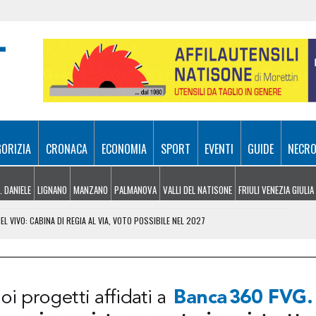
GORIZIA
CRONACA
ECONOMIA
SPORT
EVENTI
GUIDE
NECRO
. DANIELE
LIGNANO
MANZANO
PALMANOVA
VALLI DEL NATISONE
FRIULI VENEZIA GIULIA
L VIVO: CABINA DI REGIA AL VIA, VOTO POSSIBILE NEL 2027
EICOLI IN VIAGGIO, SCATTA LA MAXI TASK FORCE
TO PER DIFENDERE LA PRODUZIONE A PORDENONE
ROMA IL FINTO CARABINIERE: RECUPERATO TUTTO IL BOTTINO