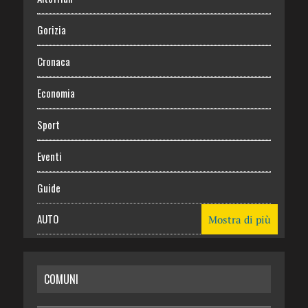
Gorizia
Cronaca
Economia
Sport
Eventi
Guide
AUTO
Mostra di più
CASA
COMUNI
RISPARMIO