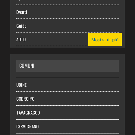
Eventi
Guide
AUTO
Mostra di più
CASA
COMUNI
RISPARMIO
SALUTE
UDINE
Necrologie
CODROIPO
Chi siamo
TAVAGNACCO
Abbonati
CERVIGNANO