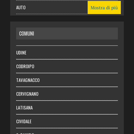
AUTO
Mostra di più
CASA
COMUNI
RISPARMIO
SALUTE
UDINE
Necrologie
CODROIPO
Chi siamo
TAVAGNACCO
Abbonati
CERVIGNANO
Login
LATISANA
CIVIDALE