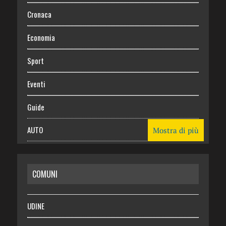
Cronaca
Economia
Sport
Eventi
Guide
AUTO
Mostra di più
CASA
COMUNI
RISPARMIO
SALUTE
UDINE
Necrologie