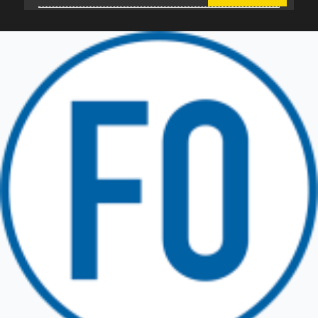
Friuli Venezia Giulia
TRICESIMO
TARCENTO
GEMONA DEL FRIULI
TOLMEZZO
TARVISIO