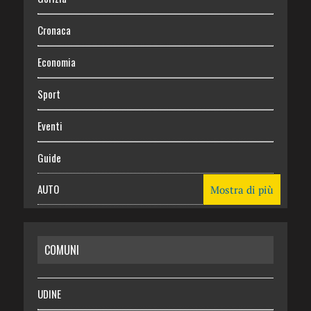
Cronaca
Economia
Sport
Eventi
Guide
AUTO
Mostra di più
CASA
COMUNI
RISPARMIO
SALUTE
UDINE