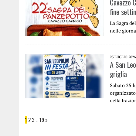
Cavazzo C
fine sett
La Sagra de
nelle giorna
23 LUGLIO 2026
A San Leop
griglia
Sabato 25 l
organizzato 
della frazi
1
2
3
…
19
»