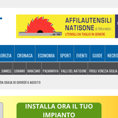
GORIZIA
CRONACA
ECONOMIA
SPORT
EVENTI
GUIDE
NECRO
. DANIELE
LIGNANO
MANZANO
PALMANOVA
VALLI DEL NATISONE
FRIULI VENEZIA GIULIA
ZIA GIULIA DI GIOVEDÌ 6 AGOSTO
 UDINESI SEMPRE PIÙ IN DIFFICOLTÀ
OLITICHE ED ECONOMICHE RIDISEGNANO LO SCENARIO
: PIETRO BASSO IDENTIFICATO DOPO 70 ANNI