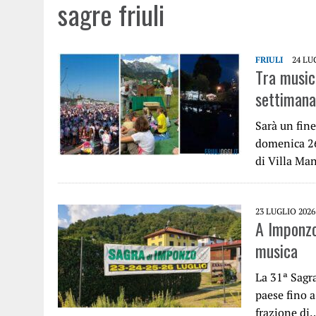
sagre friuli
FRIULI
24 LU
Tra music
settimana 
Sarà un fine
domenica 26 
di Villa Ma
23 LUGLIO 2026
A Imponzo
musica
La 31ª Sagr
paese fino a
frazione di