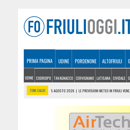
PRIMA PAGINA
UDINE
PORDENONE
ALTOFRIULI
UDINE
CODROIPO
TAVAGNACCO
CERVIGNANO
LATISANA
CIVIDALE
S
TEMI CALDI
5 AGOSTO 2026
|
LE PREVISIONI METEO IN FRIULI VENE
5 AGOSTO 2026
|
SICCITÀ E CARENZA D’ACQUA, LE AZIENDE AGRICOLE
5 AGOSTO 2026
|
LO YEMEN DOPO IL CROLLO DELLA TREGUA: CRISI P
5 AGOSTO 2026
|
ORIGINARIO DI BANNIA TRA I MORTI DI MARCINELLE