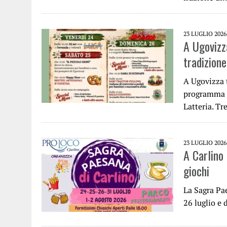
23 LUGLIO 2026
A Ugovizza
tradizione
A Ugovizza t
programma d
Latteria. T
23 LUGLIO 2026
A Carlino
giochi
La Sagra Pae
26 luglio e 