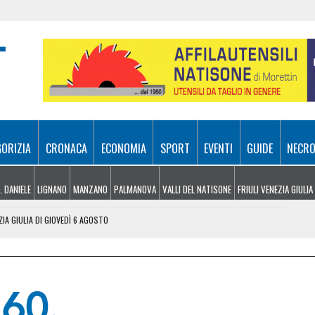
GORIZIA
CRONACA
ECONOMIA
SPORT
EVENTI
GUIDE
NECRO
. DANIELE
LIGNANO
MANZANO
PALMANOVA
VALLI DEL NATISONE
FRIULI VENEZIA GIULIA
ZIA GIULIA DI GIOVEDÌ 6 AGOSTO
 UDINESI SEMPRE PIÙ IN DIFFICOLTÀ
OLITICHE ED ECONOMICHE RIDISEGNANO LO SCENARIO
: PIETRO BASSO IDENTIFICATO DOPO 70 ANNI