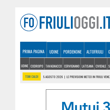
PRIMA PAGINA
UDINE
PORDENONE
ALTOFRIULI
UDINE
CODROIPO
TAVAGNACCO
CERVIGNANO
LATISANA
CIVIDALE
S
TEMI CALDI
5 AGOSTO 2026
|
LE PREVISIONI METEO IN FRIULI VENE
5 AGOSTO 2026
|
SICCITÀ E CARENZA D’ACQUA, LE AZIENDE AGRICOLE
5 AGOSTO 2026
|
LO YEMEN DOPO IL CROLLO DELLA TREGUA: CRISI P
5 AGOSTO 2026
|
ORIGINARIO DI BANNIA TRA I MORTI DI MARCINELLE