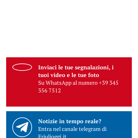
Inviaci le tue segnalazioni, i
tuoi video e le tue foto
Su WhatsApp al numero +39 345
356 7512
Notizie in tempo reale?
Entra nel canale telegram di
Friulioggi.it