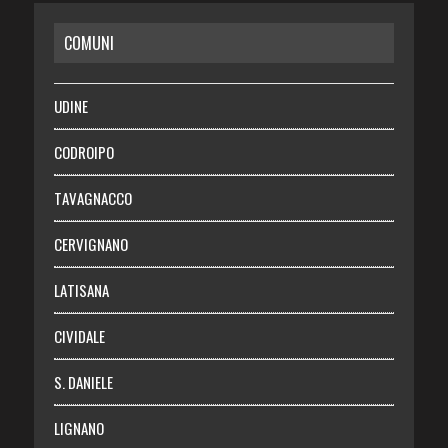
COMUNI
RISPARMIO
SALUTE
UDINE
Necrologie
CODROIPO
Chi siamo
TAVAGNACCO
Abbonati
CERVIGNANO
Login
LATISANA
CIVIDALE
S. DANIELE
LIGNANO