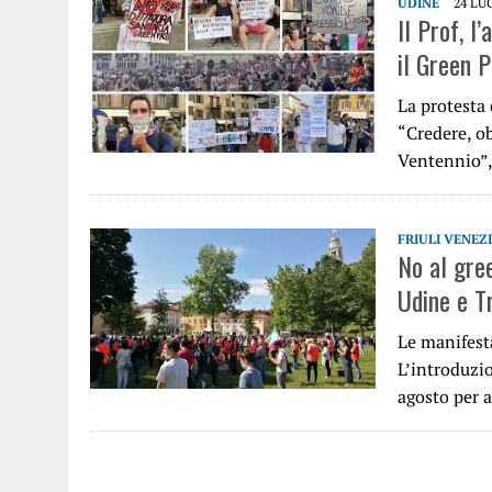
UDINE
24 LU
Il Prof, l
il Green 
La protesta 
“Credere, ob
Ventennio”,
FRIULI VENEZ
No al gree
Udine e T
Le manifesta
L’introduzio
agosto per a