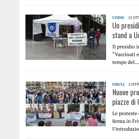
UDINE
12 OT
Un presidi
stand a U
Il presidio 
“Vaccinati e
tempo del…
FRIULI
2 OTT
Nuove prot
piazze di
Le proteste
ferma in Fri
l’introduz