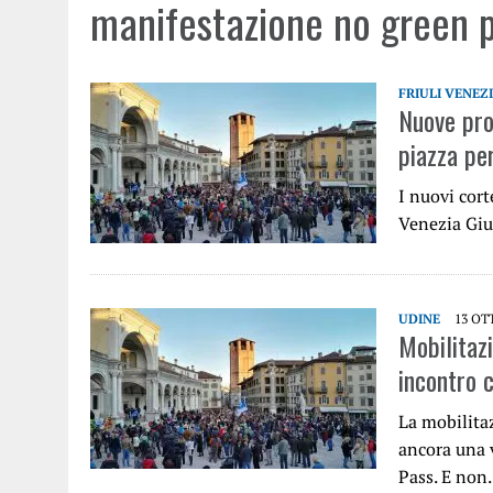
manifestazione no green 
FRIULI VENEZ
Nuove pro
piazza per
I nuovi cort
Venezia Giu
UDINE
13 OT
Mobilitaz
incontro c
La mobilita
ancora una v
Pass. E no