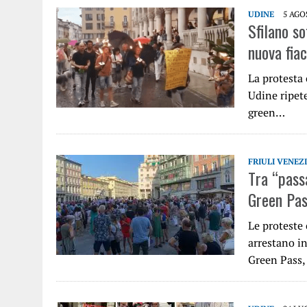
UDINE
5 AGO
Sfilano so
nuova fia
La protesta 
Udine ripete
green…
FRIULI VENEZ
Tra “passa
Green Pas
Le proteste 
arrestano in
Green Pass,