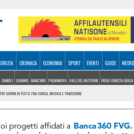
GORIZIA
CRONACA
ECONOMIA
SPORT
EVENTI
GUIDE
NECRO
. DANIELE
LIGNANO
MANZANO
PALMANOVA
VALLI DEL NATISONE
FRIULI VENEZIA GIULIA
RE GIORNI DI FESTA TRA CORSA, MUSICA E TRADIZIONE
NDERE: RECUPERATO DALL’ELISOCCORSO
VENERDÌ 7 AGOSTO
SA A 10 METRI DA TERRA