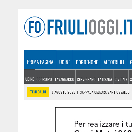
PRIMA PAGINA
UDINE
PORDENONE
ALTOFRIULI
UDINE
CODROIPO
TAVAGNACCO
CERVIGNANO
LATISANA
CIVIDALE
S
TEMI CALDI
6 AGOSTO 2026
|
SAPPADA CELEBRA SANT’OSVALDO: T
6 AGOSTO 2026
|
SI INFORTUNA A 1.940 METRI E NON RIESCE A SCE
6 AGOSTO 2026
|
LE PREVISIONI METEO IN FRIULI VENEZIA GIULIA DI 
6 AGOSTO 2026
|
PRECIPITA COL PARAPENDIO: 25ENNE RESTA SOSPE