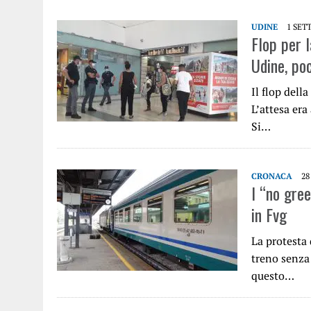
UDINE
1 SET
Flop per l
Udine, poc
Il flop dell
L’attesa era 
Si…
CRONACA
28
I “no gree
in Fvg
La protesta 
treno senza
questo…