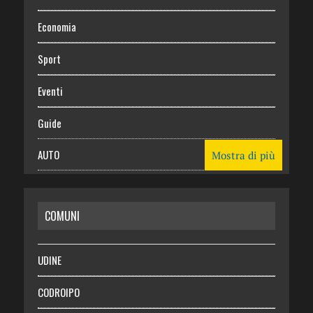
Economia
Sport
Eventi
Guide
AUTO
Mostra di più
CASA
COMUNI
RISPARMIO
SALUTE
UDINE
Necrologie
CODROIPO
Chi siamo