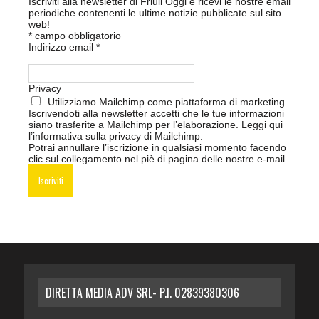
Iscriviti alla newsletter di Friuli Oggi e ricevi le nostre email
periodiche contenenti le ultime notizie pubblicate sul sito
web!
*
campo obbligatorio
Indirizzo email
*
Privacy
Utilizziamo Mailchimp come piattaforma di marketing.
Iscrivendoti alla newsletter accetti che le tue informazioni
siano trasferite a Mailchimp per l’elaborazione.
Leggi qui
l’informativa sulla privacy di Mailchimp
.
Potrai annullare l’iscrizione in qualsiasi momento facendo
clic sul collegamento nel piè di pagina delle nostre e-mail.
DIRETTA MEDIA ADV SRL- P.I. 02839380306