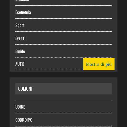
Economia
Sport
Eventi
Guide
AUTO
Mostra di più
CASA
COMUNI
RISPARMIO
SALUTE
UDINE
Necrologie
CODROIPO