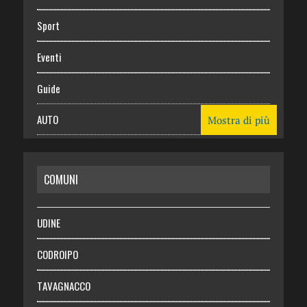
Sport
Eventi
Guide
AUTO
Mostra di più
CASA
COMUNI
RISPARMIO
SALUTE
UDINE
Necrologie
CODROIPO
Chi siamo
TAVAGNACCO
Abbonati