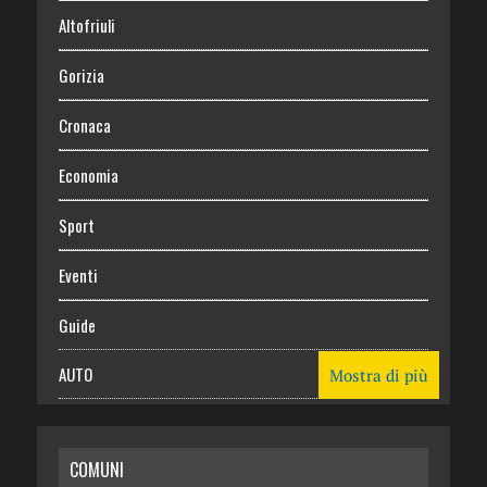
Altofriuli
Gorizia
Cronaca
Economia
Sport
Eventi
Guide
AUTO
Mostra di più
CASA
COMUNI
RISPARMIO