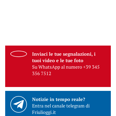
Inviaci le tue segnalazioni, i
tuoi video e le tue foto
Su WhatsApp al numero +39 345
356 7512
Notizie in tempo reale?
Entra nel canale telegram di
Friulioggi.it