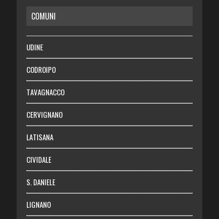
COMUNI
RISPARMIO
SALUTE
UDINE
Necrologie
CODROIPO
Chi siamo
TAVAGNACCO
Abbonati
CERVIGNANO
Login
LATISANA
CIVIDALE
S. DANIELE
LIGNANO