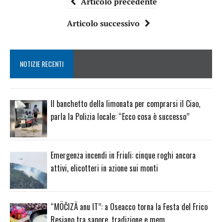
Articolo precedente
Articolo successivo
NOTIZIE RECENTI
Il banchetto della limonata per comprarsi il Ciao,
parla la Polizia locale: “Ecco cosa è successo”
Emergenza incendi in Friuli: cinque roghi ancora
attivi, elicotteri in azione sui monti
“MÖČIZÄ anu IT”: a Oseacco torna la Festa del Frico
Resiano tra sapore, tradizione e mem…