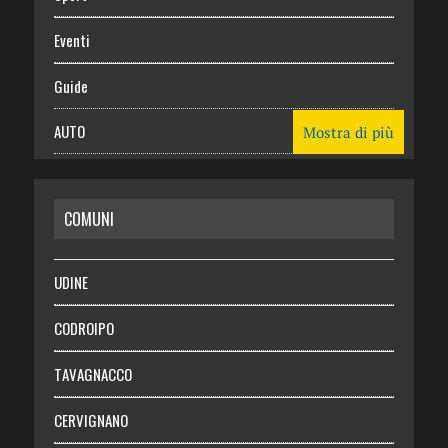
Eventi
Guide
AUTO
Mostra di più
CASA
COMUNI
RISPARMIO
SALUTE
UDINE
Necrologie
CODROIPO
Chi siamo
TAVAGNACCO
Abbonati
CERVIGNANO