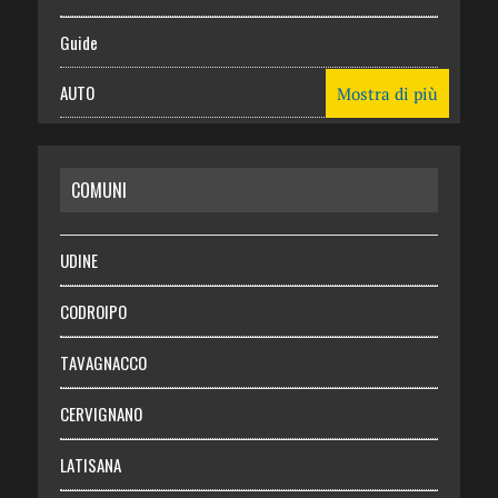
Guide
AUTO
Mostra di più
CASA
COMUNI
RISPARMIO
SALUTE
UDINE
Necrologie
CODROIPO
Chi siamo
TAVAGNACCO
Abbonati
CERVIGNANO
Login
LATISANA