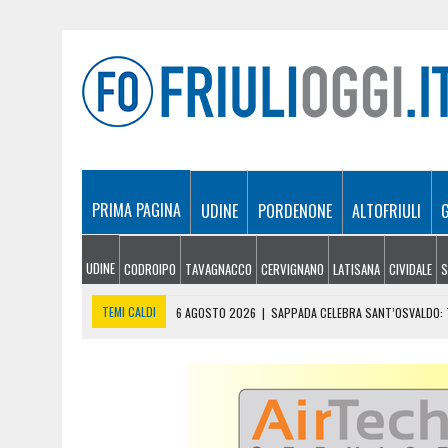
PRIMA PAGINA
UDINE
PORDENONE
ALTOFRIULI
UDINE
CODROIPO
TAVAGNACCO
CERVIGNANO
LATISANA
CIVIDALE
S
TEMI CALDI
6 AGOSTO 2026
|
SAPPADA CELEBRA SANT’OSVALDO: T
6 AGOSTO 2026
|
SI INFORTUNA A 1.940 METRI E NON RIESCE A SCE
6 AGOSTO 2026
|
LE PREVISIONI METEO IN FRIULI VENEZIA GIULIA DI 
6 AGOSTO 2026
|
PRECIPITA COL PARAPENDIO: 25ENNE RESTA SOSPE