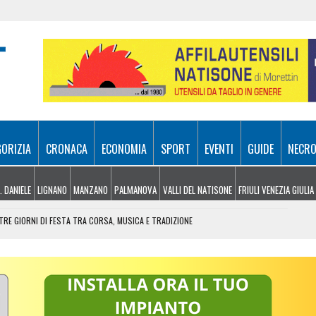
GORIZIA
CRONACA
ECONOMIA
SPORT
EVENTI
GUIDE
NECRO
. DANIELE
LIGNANO
MANZANO
PALMANOVA
VALLI DEL NATISONE
FRIULI VENEZIA GIULIA
RE GIORNI DI FESTA TRA CORSA, MUSICA E TRADIZIONE
NDERE: RECUPERATO DALL’ELISOCCORSO
VENERDÌ 7 AGOSTO
SA A 10 METRI DA TERRA