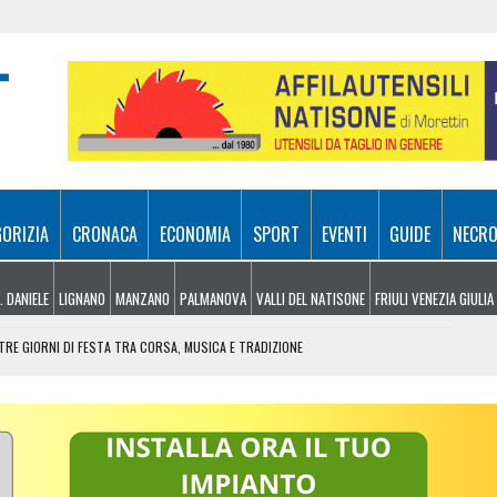
GORIZIA
CRONACA
ECONOMIA
SPORT
EVENTI
GUIDE
NECRO
. DANIELE
LIGNANO
MANZANO
PALMANOVA
VALLI DEL NATISONE
FRIULI VENEZIA GIULIA
RE GIORNI DI FESTA TRA CORSA, MUSICA E TRADIZIONE
NDERE: RECUPERATO DALL’ELISOCCORSO
VENERDÌ 7 AGOSTO
SA A 10 METRI DA TERRA