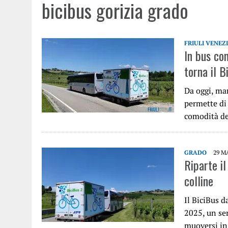
bicibus gorizia grado
FRIULI VENEZ
In bus con
torna il B
Da oggi, mar
permette di 
comodità de
GRADO
29 M
Riparte il
colline
Il BiciBus d
2025, un ser
muoversi i