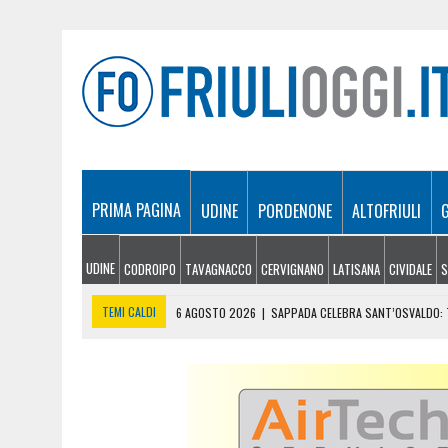
PRIMA PAGINA
UDINE
PORDENONE
ALTOFRIULI
UDINE
CODROIPO
TAVAGNACCO
CERVIGNANO
LATISANA
CIVIDALE
S
TEMI CALDI
6 AGOSTO 2026
|
SAPPADA CELEBRA SANT’OSVALDO: T
6 AGOSTO 2026
|
SI INFORTUNA A 1.940 METRI E NON RIESCE A SCE
6 AGOSTO 2026
|
LE PREVISIONI METEO IN FRIULI VENEZIA GIULIA DI 
6 AGOSTO 2026
|
PRECIPITA COL PARAPENDIO: 25ENNE RESTA SOSPE