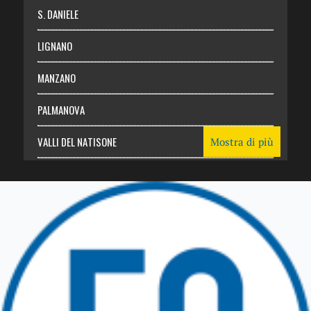
S. DANIELE
LIGNANO
MANZANO
PALMANOVA
VALLI DEL NATISONE
Mostra di più
Friuli Venezia Giulia
TRICESIMO
TARCENTO
GEMONA DEL FRIULI
TOLMEZZO