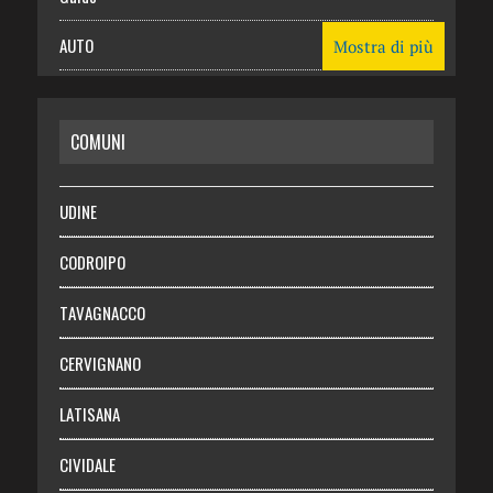
AUTO
Mostra di più
CASA
COMUNI
RISPARMIO
SALUTE
UDINE
Necrologie
CODROIPO
Chi siamo
TAVAGNACCO
Abbonati
CERVIGNANO
Login
LATISANA
CIVIDALE