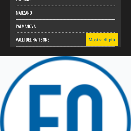
MANZANO
PALMANOVA
VALLI DEL NATISONE
Mostra di più
Friuli Venezia Giulia
TRICESIMO
TARCENTO
GEMONA DEL FRIULI
TOLMEZZO
TARVISIO