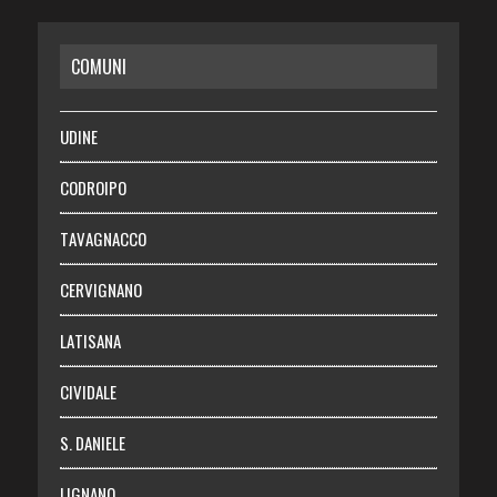
CASA
COMUNI
RISPARMIO
SALUTE
UDINE
Necrologie
CODROIPO
Chi siamo
TAVAGNACCO
Abbonati
CERVIGNANO
Login
LATISANA
CIVIDALE
S. DANIELE
LIGNANO