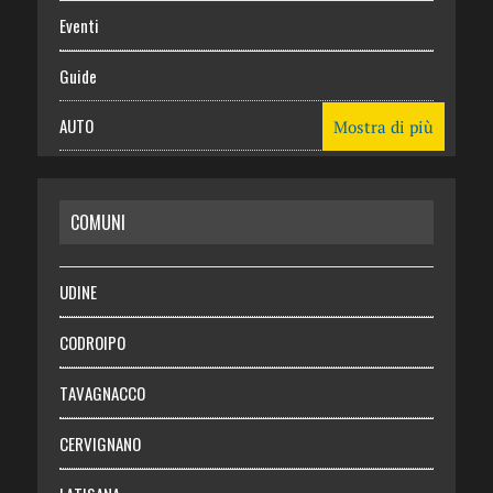
Eventi
Guide
AUTO
Mostra di più
CASA
COMUNI
RISPARMIO
SALUTE
UDINE
Necrologie
CODROIPO
Chi siamo
TAVAGNACCO
Abbonati
CERVIGNANO
Login