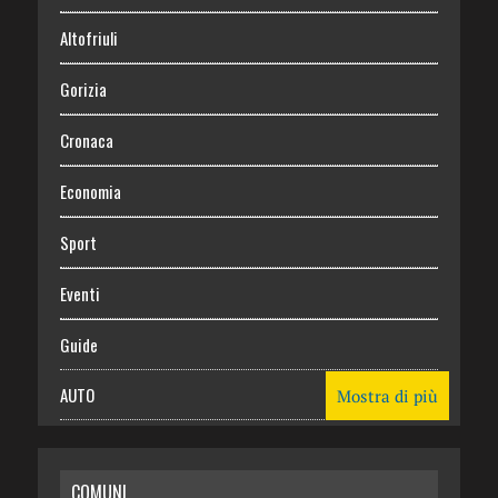
Altofriuli
Gorizia
Cronaca
Economia
Sport
Eventi
Guide
AUTO
Mostra di più
CASA
COMUNI
RISPARMIO