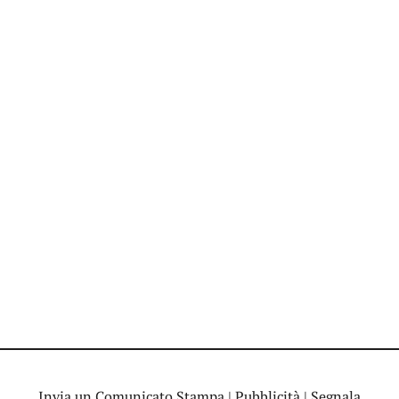
Invia un Comunicato Stampa
|
Pubblicità
|
Segnala