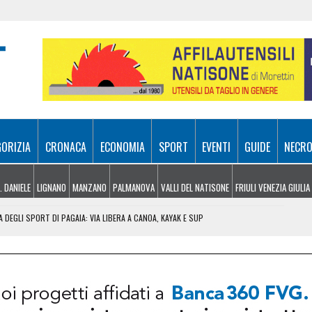
GORIZIA
CRONACA
ECONOMIA
SPORT
EVENTI
GUIDE
NECRO
. DANIELE
LIGNANO
MANZANO
PALMANOVA
VALLI DEL NATISONE
FRIULI VENEZIA GIULIA
 DEGLI SPORT DI PAGAIA: VIA LIBERA A CANOA, KAYAK E SUP
LCONE: NON AVEVA MAI PRESO LA PATENTE
TO UN FERITO SOSPESO NEL VUOTO PER OLTRE 100 METRI
TRADE: IN MOLTI HANNO DECISO DI ANTICIPARE LA PARTENZA