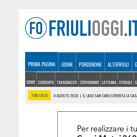
PRIMA PAGINA
UDINE
PORDENONE
ALTOFRIULI
UDINE
CODROIPO
TAVAGNACCO
CERVIGNANO
LATISANA
CIVIDALE
S
TEMI CALDI
8 AGOSTO 2026
|
IL LAGO SAN CARLO DIVENTA LA CASA
8 AGOSTO 2026
|
FERMATO DOPO UNA MANOVRA PERICOLOSA A MONFA
8 AGOSTO 2026
|
L’ESERCITAZIONE ALLA DIGA DI SAURIS: RECUPERA
8 AGOSTO 2026
|
ESODO D’AGOSTO, TRAFFICO INTENSO SULLE AUTOS