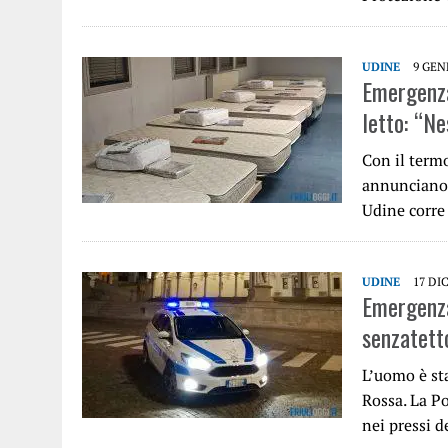
UDINE
9 GEN
Emergenza
letto: “Ne
Con il term
annunciano 
Udine corre
UDINE
17 DI
Emergenza 
senzatett
L’uomo è sta
Rossa. La Po
nei pressi 