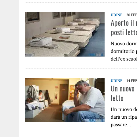
UDINE
20 FE
Aperto il 
posti lett
Nuovo dormit
dormitorio p
dell’ex scuo
UDINE
14 FE
Un nuovo 
letto
Un nuovo do
darà un rip
passare…