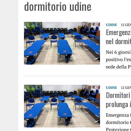
dormitorio udine
UDINE
15 GE
Emergenza
nel dormi
Nei 6 giorn
positivo l’e
sede della P
UDINE
12 GE
Dormitori 
prolunga i
Emergenza fr
dormitorio 
Protezione 